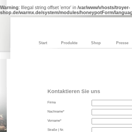
Warning
: Illegal string offset 'error' in
/var/www/vhosts/troyer-
shop.de/warmx.de/system/modules/honeypotForm/language
Start
Produkte
Shop
Presse
Kontaktieren Sie uns
Firma
Nachname*
Vorname*
Straße | Nr.